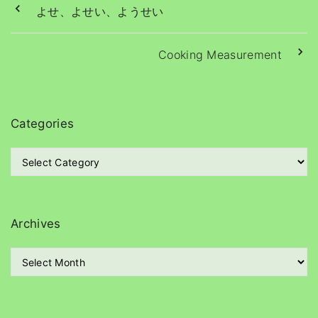
よせ、よせい、ようせい
Cooking Measurement
Categories
C
a
t
e
g
Archives
o
r
A
i
r
e
c
s
h
i