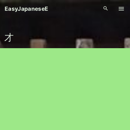
S
EasyJapaneseE
k
i
p
才
t
o
c
o
n
t
e
n
t