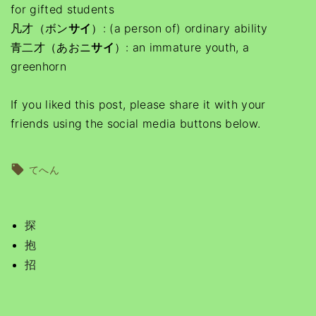
for gifted students
凡才（ボン
サイ
）: (a person of) ordinary ability
青二才（あおニ
サイ
）: an immature youth, a
greenhorn
If you liked this post, please share it with your
friends using the social media buttons below.
てへん
探
抱
招