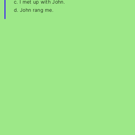
c. I met up with John.
d. John rang me.