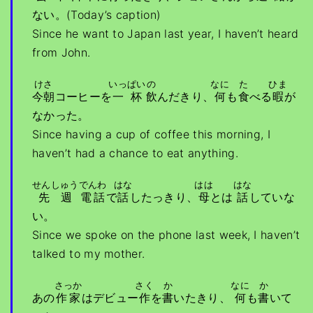
ない。(Today’s caption)
Since he want to Japan last year, I haven’t heard
from John.
けさ
いっぱい
の
なに
た
ひま
今朝
コーヒーを
一杯
飲
んだきり、
何
も
食
べる
暇
が
なかった。
Since having a cup of coffee this morning, I
haven’t had a chance to eat anything.
せんしゅう
でんわ
はな
はは
はな
先週
電話
で
話
したっきり、
母
とは
話
していな
い。
Since we spoke on the phone last week, I haven’t
talked to my mother.
さっか
さく
か
なに
か
あの
作家
はデビュー
作
を
書
いたきり、
何
も
書
いて