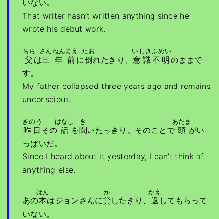
いない。
That writer hasn’t written anything since he
wrote his debut work.
ちち
さんねんまえ
たお
いしきふめい
父
は
三年前
に
倒
れたきり、
意識不明
のままで
す。
My father collapsed three years ago and remains
unconscious.
きのう
はなし
き
あたま
昨日
その
話
を
聞
いたっきり、そのことで
頭
がい
っぱいだ。
Since I heard about it yesterday, I can’t think of
anything else.
ほん
か
かえ
あの
本
はジョンさんに
貸
したきり、
返
してもらって
いない。