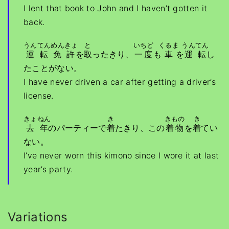
I lent that book to John and I haven’t gotten it
back.
うんてんめんきょ
と
いちど
くるま
うんてん
運転免許
を
取
ったきり、
一度
も
車
を
運転
し
たことがない。
I have never driven a car after getting a driver’s
license.
きょねん
き
きもの
き
去年
のパーティーで
着
たきり、この
着物
を
着
てい
ない。
I’ve never worn this kimono since I wore it at last
year’s party.
Variations