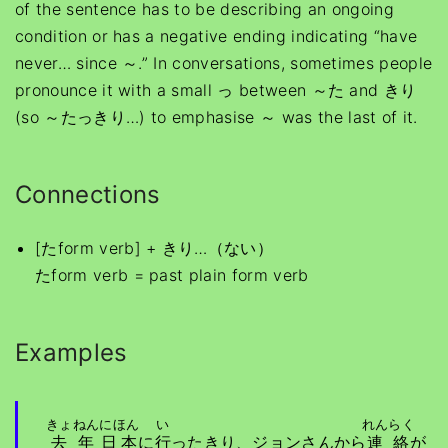
of the sentence has to be describing an ongoing
condition or has a negative ending indicating “have
never… since ～.” In conversations, sometimes people
pronounce it with a small っ between ～た and きり
(so ～たっきり…) to emphasise ～ was the last of it.
Connections
[たform verb] + きり…（ない）
たform verb = past plain form verb
Examples
きょねん
にほん
い
れんらく
去年
日本
に
行
ったきり、ジョンさんから
連絡
が