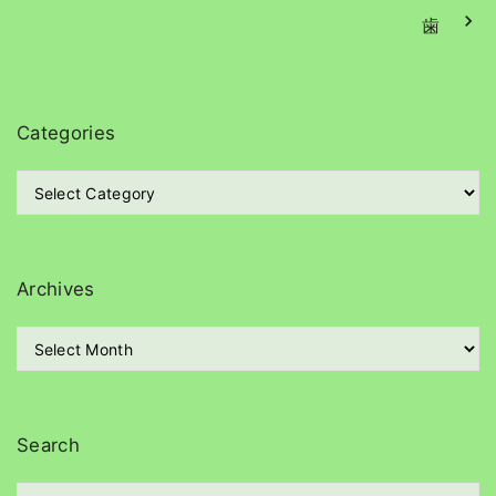
歯
Categories
C
a
t
e
g
Archives
o
r
A
i
r
e
c
s
h
i
Search
v
e