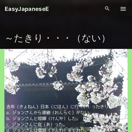
S
EasyJapaneseE
k
i
p
～たきり・・・（ない）
t
o
c
o
n
t
e
n
t