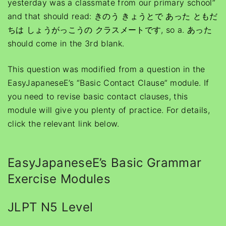
yesterday was a classmate from our primary school”
and that should read: きのう きょうとで あった ともだ
ちは しょうがっこうの クラスメートです, so a. あった
should come in the 3rd blank.
This question was modified from a question in the
EasyJapaneseE’s “Basic Contact Clause” module. If
you need to revise basic contact clauses, this
module will give you plenty of practice. For details,
click the relevant link below.
EasyJapaneseE’s Basic Grammar
Exercise Modules
JLPT N5 Level