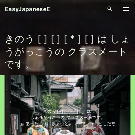
S
EasyJapaneseE
k
i
p
きのう [ ] [ ] [ * ] [ ] は しょ
t
o
うがっこうの クラスメート
c
o
です。
n
t
e
n
t