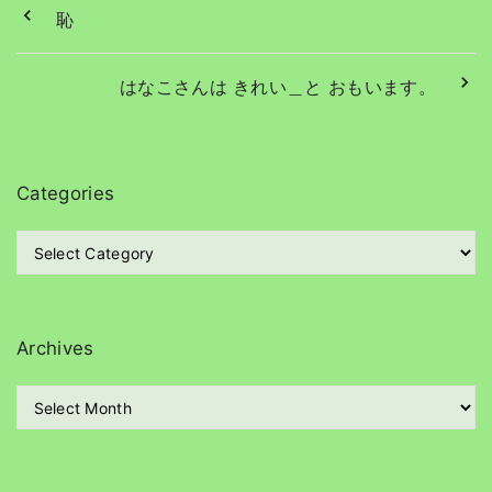
恥
はなこさんは きれい＿と おもいます。
Categories
C
a
t
e
g
Archives
o
r
A
i
r
e
c
s
h
i