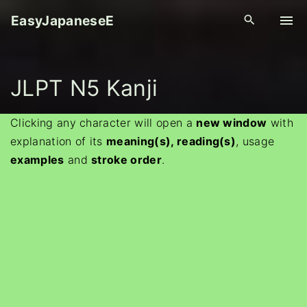
S
EasyJapaneseE
k
i
p
JLPT N5 Kanji
t
o
c
Clicking any character will open a
new window
with
o
explanation of its
meaning(s), reading(s)
, usage
n
examples
and
stroke order
.
t
e
n
t