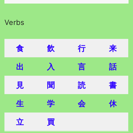
Verbs
食
飲
行
来
出
入
言
話
見
聞
読
書
生
学
会
休
立
買