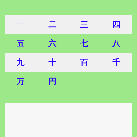
一
二
三
四
五
六
七
八
九
十
百
千
万
円