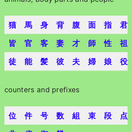
猫
馬
身
背
腹
面
指
君
皆
官
客
妻
才
師
性
祖
徒
能
髪
彼
夫
婦
娘
役
counters and prefixes
位
件
号
数
組
束
段
点