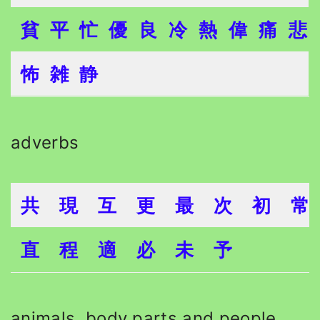
貧
平
忙
優
良
冷
熱
偉
痛
悲
怖
雑
静
adverbs
共
現
互
更
最
次
初
常
直
程
適
必
未
予
animals, body parts and people