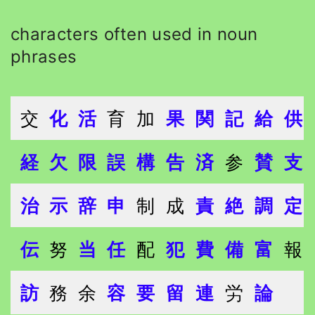
characters often used in noun
phrases
交
化
活
育
加
果
関
記
給
供
経
欠
限
誤
構
告
済
参
賛
支
治
示
辞
申
制
成
責
絶
調
定
伝
努
当
任
配
犯
費
備
富
報
訪
務
余
容
要
留
連
労
論