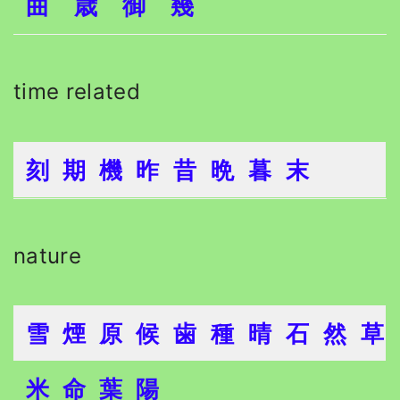
曲
歳
御
幾
time related
刻
期
機
昨
昔
晩
暮
末
nature
雪
煙
原
候
歯
種
晴
石
然
草
米
命
葉
陽