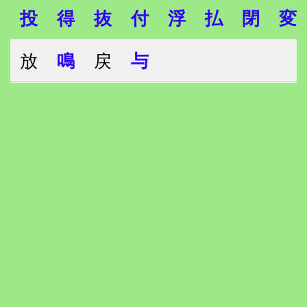
投
得
抜
付
浮
払
閉
変
放
鳴
戻
与