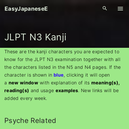
S
EasyJapaneseE
k
i
p
JLPT N3 Kanji
t
o
c
These are the kanji characters you are expected to
o
know for the JLPT N3 examination together with all
n
the characters listed in the N5 and N4 pages. If the
t
character is shown in
blue
, clicking it will open
e
a
new window
with explanation of its
meaning(s),
n
reading(s)
and usage
examples
. New links will be
t
added every week.
Psyche Related