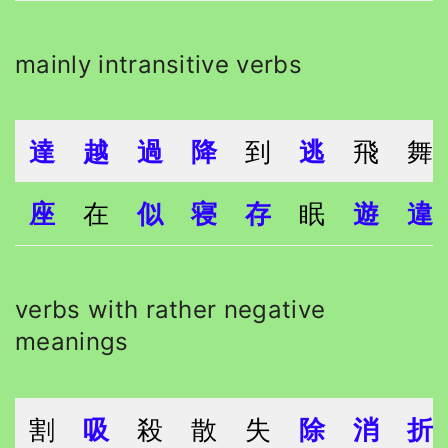
mainly intransitive verbs
達
越
過
降
到
逃
飛
舞
座
在
似
寝
存
眠
遊
違
verbs with rather negative
meanings
割
吸
殺
散
失
除
消
折