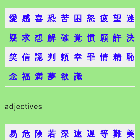
愛
感
喜
恐
苦
困
怒
疲
望
迷
疑
求
想
解
確
覚
慣
願
許
決
笑
信
認
判
頼
幸
罪
情
精
恥
念
福
満
夢
欲
識
adjectives
易
危
険
若
深
速
遅
等
難
美