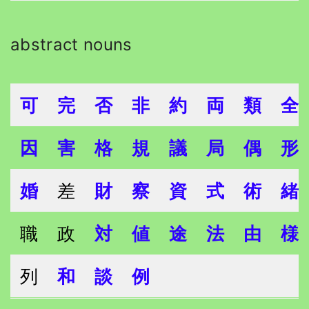
abstract nouns
可
完
否
非
約
両
類
全
因
害
格
規
議
局
偶
形
婚
差
財
察
資
式
術
緒
職
政
対
値
途
法
由
様
列
和
談
例