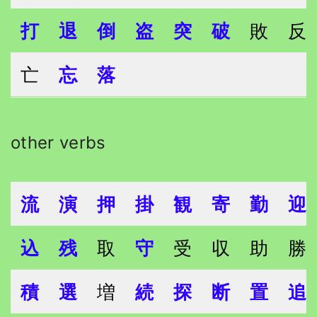
打
退
倒
盗
突
破
敗
反
亡
忘
落
other verbs
流
演
押
掛
観
寄
勤
迎
込
残
取
守
受
収
助
勝
積
選
増
続
探
断
置
追