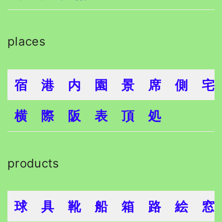
places
宿
港
内
園
景
席
側
宅
横
際
阪
表
頂
処
products
球
具
靴
船
箱
路
絵
窓