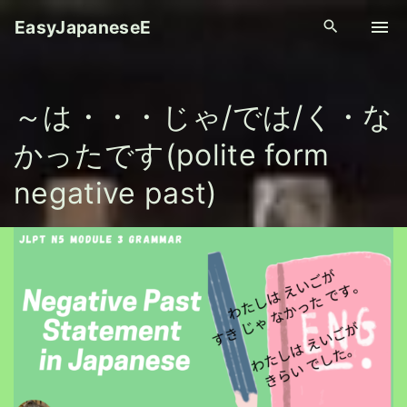
S
EasyJapaneseE
k
i
p
～は・・・じゃ/では/く・な
t
o
かったです(polite form
c
o
negative past)
n
t
e
n
t