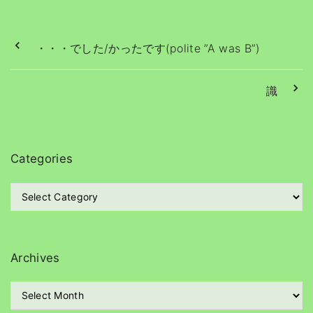
・・・でした/かったです(polite ”A was B”)
識
Categories
C
a
t
e
g
Archives
o
r
A
i
r
e