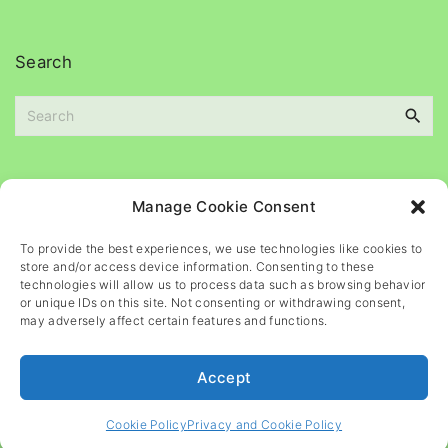
c
s
h
i
Search
v
e
S
s
e
a
r
c
Please
help
maintain
this
blog
Manage Cookie Consent
h
f
To provide the best experiences, we use technologies like cookies to
o
store and/or access device information. Consenting to these
r
technologies will allow us to process data such as browsing behavior
or unique IDs on this site. Not consenting or withdrawing consent,
:
may adversely affect certain features and functions.
Accept
©
2026
- All rights reserved
Cookie Policy
Privacy and Cookie Policy