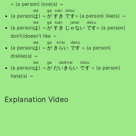
= (a person) love(s) ～
wa
ga
suki
desu
(a person
は
) ～
が
すき
です
= (a person) like(s) ～
wa
ga
suki
janai
desu
(a person
は
) ～
が
すき
じゃない
です
= (a person)
don’t/doesn’t like ～
wa
ga
kirai
desu
(a person
は
) ～
が
きらい
です
= (a person)
dislike(s) ～
wa
ga
daikirai
desu
(a person
は
) ～
が
だいきらい
です
= (a person)
hate(s) ～
Explanation Video