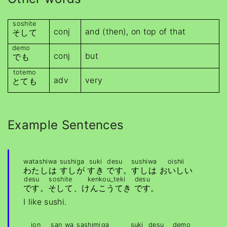
soshite
conj
and (then), on top of that
そして
demo
conj
but
でも
totemo
adv
very
とても
Example Sentences
watashi
wa
sushi
ga
suki
desu
sushi
wa
oishii
わたし
は
すし
が
すき
です
。
すし
は
おいしい
desu
soshite
kenkou_teki
desu
です
。
そして
、
けんこうてき
です
。
I like sushi.
jon
san
wa
sashimi
ga
suki
desu
demo