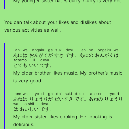
My younger sister hates curry. Curry is very hot.
You can talk about your likes and dislikes about
various activities as well.
ani
wa
ongaku
ga
suki
desu
ani
no
ongaku
wa
あに
は
おんがく
が
すき
です
。
あに
の
おんがく
は
totemo
ii
desu
とても
いい
です
。
My older brother likes music. My brother’s music
is very good.
ane
wa
ryouri
ga
dai
suki
desu
ane
no
ryouri
あね
は
りょうり
が
だい
すき
です
。
あね
の
りょうり
wa
oishii
desu
は
おいしい
です
。
My older sister likes cooking. Her cooking is
delicious.