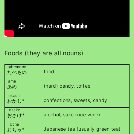
Foods (they are all nouns)
tabemono
food
たべもの
ame
(hard) candy, toffee
あめ
okashi
confections, sweets, candy
おかし
*
osake
alcohol, sake (rice wine)
おさけ
*
ocha
Japanese tea (usually green tea)
おちゃ
*