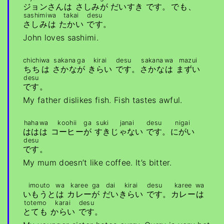
ジョン
さん
は
さしみ
が
だい
すき
です
。
でも
、
sashimi
wa
takai
desu
さしみ
は
たかい
です
。
John loves sashimi.
chichi
wa
sakana
ga
kirai
desu
sakana
wa
mazui
ちち
は
さかな
が
きらい
です
。
さかな
は
まずい
desu
です
。
My father dislikes fish. Fish tastes awful.
haha
wa
koohii
ga
suki
janai
desu
nigai
はは
は
コーヒー
が
すき
じゃない
です
。
にがい
desu
です
。
My mum doesn’t like coffee. It’s bitter.
imouto
wa
karee
ga
dai
kirai
desu
karee
wa
いもうと
は
カレー
が
だい
きらい
です
。
カレー
は
totemo
karai
desu
とても
からい
です
。