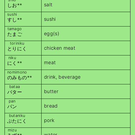
salt
しお
**
sushi
sushi
すし
**
tamago
egg(s)
たまご
toriniku
chicken meat
とりにく
niku
meat
にく
**
nomimono
drink, beverage
のみもの
**
bataa
butter
バター
pan
bread
パン
butaniku
pork
ぶたにく
mizu
water