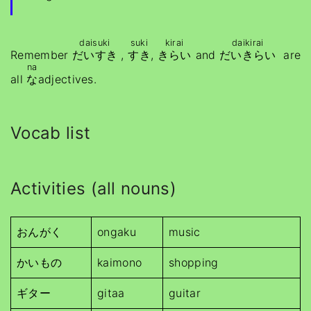
daisuki
suki
kirai
daikirai
Remember
だいすき
,
すき
,
きらい
and
だいきらい
are
na
all
な
adjectives.
Vocab list
Activities (all nouns)
おんがく
ongaku
music
かいもの
kaimono
shopping
ギター
gitaa
guitar