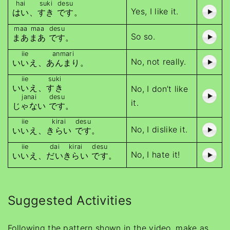
hai
suki
desu
Yes, I like it.
はい
、
すき
です
。
maa
maa
desu
So so.
まあ
まあ
です
。
iie
anmari
No, not really.
いいえ
、
あんまり
。
iie
suki
いいえ
、
すき
No, I don’t like
janai
desu
it.
じゃない
です
。
iie
kirai
desu
No, I dislike it.
いいえ
、
きらい
です
。
iie
dai
kirai
desu
No, I hate it!
いいえ
、
だい
きらい
です
。
Suggested Activities
Following the pattern shown in the video, make as