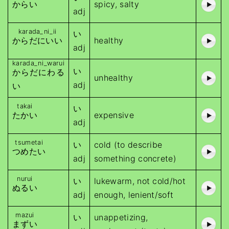
からい
spicy, salty
adj
karada_ni_ii
い
からだにいい
healthy
adj
karada_ni_warui
い
からだにわる
unhealthy
adj
い
takai
い
たかい
expensive
adj
tsumetai
い
cold (to describe
つめたい
adj
something concrete)
nurui
い
lukewarm, not cold/hot
ぬるい
adj
enough, lenient/soft
mazui
い
unappetizing,
まずい