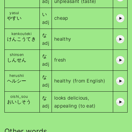
adj
unpleasant (taste)
yasui
い
やすい
cheap
adj
kenkouteki
な
けんこうてき
healthy
adj
shinsen
な
しんせん
fresh
adj
herushii
な
ヘルシー
healthy (from English)
adj
oishi_sou
な
looks delicious,
おいしそう
adj
appealing (to eat)
Other words