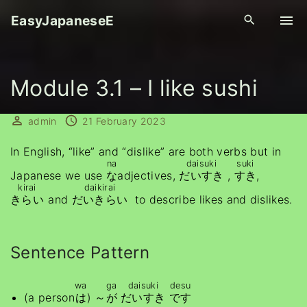
S
EasyJapaneseE
k
i
p
Module 3.1 – I like sushi
t
o
c
admin
21 February 2023
o
In English, “like” and “dislike” are both verbs but in
n
na
daisuki
suki
t
Japanese we use
な
adjectives,
だいすき
,
すき
,
kirai
daikirai
e
きらい
and
だいきらい
to describe likes and dislikes.
n
t
Sentence Pattern
wa
ga
daisuki
desu
(a person
は
) ～
が
だいすき
です