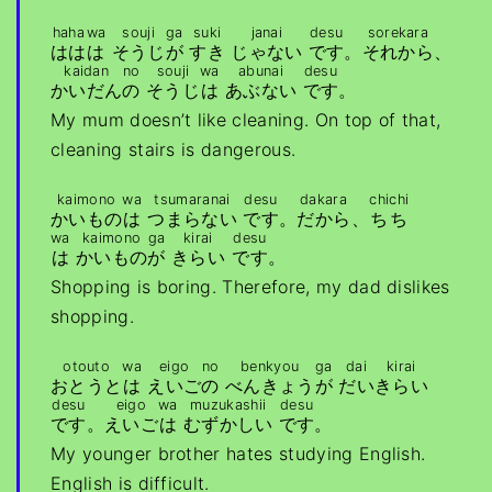
haha
wa
souji
ga
suki
janai
desu
sorekara
はは
は
そうじ
が
すき
じゃない
です
。
それから
、
kaidan
no
souji
wa
abunai
desu
かいだん
の
そうじ
は
あぶない
です
。
My mum doesn’t like cleaning. On top of that,
cleaning stairs is dangerous.
kaimono
wa
tsumaranai
desu
dakara
chichi
かいもの
は
つまらない
です
。
だから
、
ちち
wa
kaimono
ga
kirai
desu
は
かいもの
が
きらい
です
。
Shopping is boring. Therefore, my dad dislikes
shopping.
otouto
wa
eigo
no
benkyou
ga
dai
kirai
おとうと
は
えいご
の
べんきょう
が
だい
きらい
desu
eigo
wa
muzukashii
desu
です
。
えいご
は
むずかしい
です
。
My younger brother hates studying English.
English is difficult.