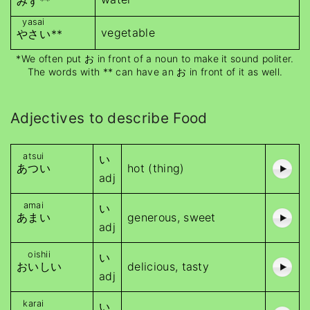
みず
**
yasai
vegetable
やさい
**
*We often put お in front of a noun to make it sound politer.
The words with ** can have an お in front of it as well.
Adjectives to describe Food
atsui
い
あつい
hot (thing)
adj
amai
い
あまい
generous, sweet
adj
oishii
い
おいしい
delicious, tasty
adj
karai
い