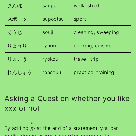
さんぽ
sanpo
walk, stroll
スポーツ
supootsu
sport
そうじ
souji
cleaning, sweeping
りょうり
ryouri
cooking, cuisine
りょこう
ryokou
travel, trip
れんしゅう
renshuu
practice, training
Asking a Question whether you like
xxx or not
ka
By adding
か
at the end of a statement, you can