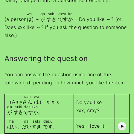
easily change it into a question sentence: i.e.
wa
ga
suki
desu
ka
(a person
は
) ～
が
すき
です
か
= Do you like ～? (or
Does xxx like ～? if you ask the question to someone
else.)
Answering the question
You can answer the question using one of the
following depending on how much you like the item.
san
wa
（Amy
さん
は
） ｘｘｘ
Do you like
ga
suki
desu
ka
xxx, Amy?
が
すき
です
か
。
hai
dai
suki
desu
Yes, I love it.
はい
、
だい
すき
です
。