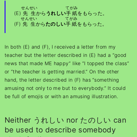
せんせい
てがみ
(E)
先生
から
うれしい
手紙
をもらった。
せんせい
てがみ
(F)
先生
から
たのしい
手紙
をもらった。
In both (E) and (F), I received a letter from my
teacher but the letter described in (E) had a “good
news that made ME happy” like “I topped the class”
or “the teacher is getting married.” On the other
hand, the letter described in (F) has “something
amusing not only to me but to everybody.” It could
be full of emojis or with an amusing illustration.
Neither うれしい nor たのしい can
be used to describe somebody