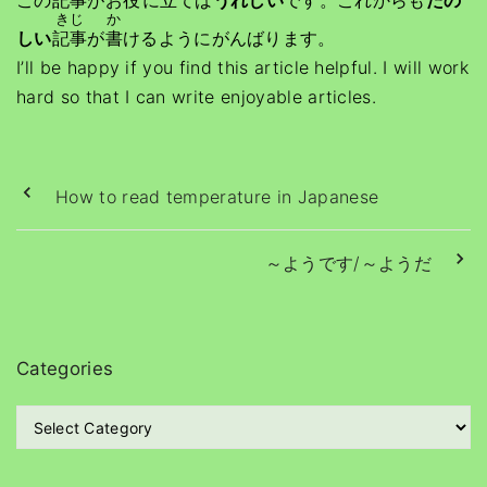
この
記事
がお
役
に
立
てば
うれしい
です。これからも
たの
きじ
か
しい
記事
が
書
けるようにがんばります。
I’ll be happy if you find this article helpful. I will work
hard so that I can write enjoyable articles.
How to read temperature in Japanese
～ようです/～ようだ
Categories
C
a
t