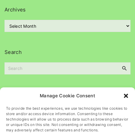
e
g
Archives
o
r
A
i
r
e
c
s
h
i
Search
v
e
s
S
e
a
Please
help
maintain
this
blog
Manage Cookie Consent
r
c
To provide the best experiences, we use technologies like cookies to
h
store and/or access device information. Consenting to these
f
technologies will allow us to process data such as browsing behavior
o
or unique IDs on this site. Not consenting or withdrawing consent,
may adversely affect certain features and functions.
r