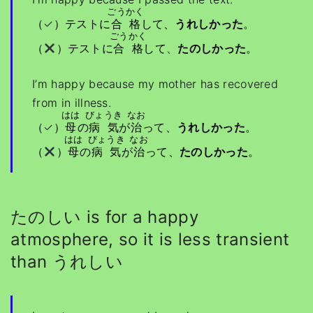
ごうかく
（✓）テストに
合格
して、
うれしかった
。
ごうかく
（
）テストに
合格
して、
たのしかった
。
I’m happy because my mother has recovered
from in illness.
はは
びょうき
なお
（✓）
母
の
病気
が
治
って、
うれしかった
。
はは
びょうき
なお
（
）
母
の
病気
が
治
って、
たのしかった
。
たのしい is for a happy
atmosphere, so it is less transient
than うれしい