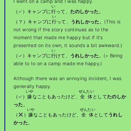
I went on a camp and I was happy.
い
（✓）キャンプに
行
って、
たのしかった
。
い
（？）キャンプに
行
って、
うれしかった
。(This is
not wrong if the story continues as to the
moment that made me happy but if it’s
presented on its own, it sounds a bit awkward.)
い
（✓）キャンプに
行
けて、
うれしかった
。(= Being
able to to on a camp made me happy.)
Although there was an annoying incident, I was
generally happy.
いや
ぜんたい
（✓）
嫌
なこともあったけど、
全体
として
たのしか
った
。
いや
ぜんたい
（
）
嫌
なこともあったけど、
全体
として
うれし
かった
。