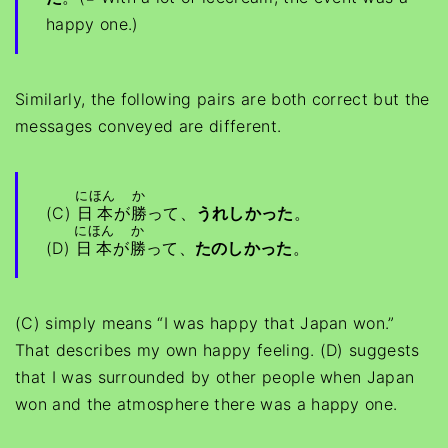
happy one.)
Similarly, the following pairs are both correct but the
messages conveyed are different.
にほん
か
(C)
日本
が
勝
って、
うれしかった
。
にほん
か
(D)
日本
が
勝
って、
たのしかった
。
(C) simply means “I was happy that Japan won.”
That describes my own happy feeling. (D) suggests
that I was surrounded by other people when Japan
won and the atmosphere there was a happy one.