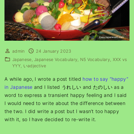
admin
24 January 2023
Japanese
Japanese Vocabulary
N5 Vocabulary
XXX vs
YYY
いadjective
A while ago, I wrote a post titled
how to say “happy”
in Japanese
and I listed うれしい and たのしい as a
word to express a transient happy feeling and I said
I would need to write about the difference between
the two. I did write a post but I wasn’t too happy
with it, so I have decided to re-write it.