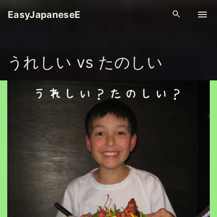
S
EasyJapaneseE
k
i
p
うれしい vs たのしい
t
o
c
o
n
t
e
n
t