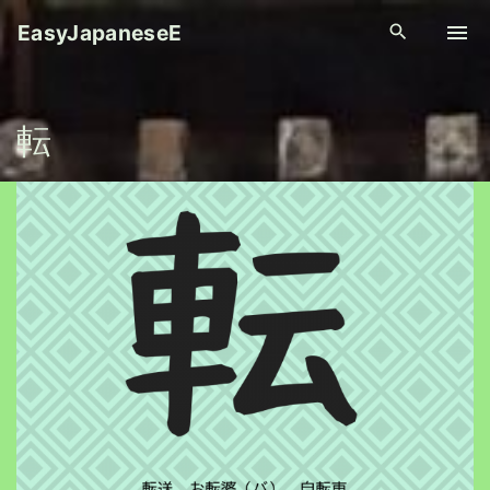
S
EasyJapaneseE
k
i
p
転
t
o
c
o
n
t
e
n
t