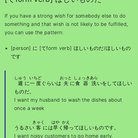
If you have a strong wish for somebody else to do
something and that wish is not likely to be fulfilled,
you can use the pattern:
[person] に [てform verb] ほしいものだ/ほしいもの
です
しゅう
いちど
おっと
しょっき
あら
週
に
一度
ぐらいは
夫
に
食器
洗
いをしてほしい
ものだ。
I want my husband to wash the dishes about
once a week
きゃく
はや
かえ
うるさい
客
には
早
く
帰
ってほしいものです。
I want noisy customers to go home early.