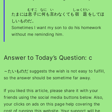
むすこ
なに
い
しゅくだい
たまには
息子
に
何
も
言
わなくても
宿題
をしてほ
しいものだ。
Sometimes I want my son to do his homework
without me reminding him.
Answer to Today’s Question: c
～たいものだ suggests the wish is not easy to fulfill,
so the answer should be sometime far away.
If you liked this article, please share it with your
friends using the social media buttons below. Also,
your clicks on ads on this page help covering the
cost of running this website. Your support will be