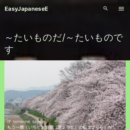
S
EasyJapaneseE
k
i
p
～たいものだ/～たいもので
t
o
す
c
o
n
t
e
n
t