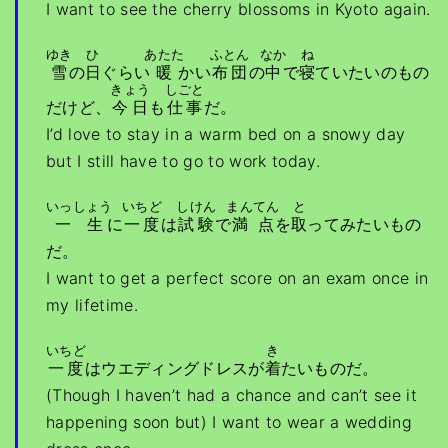
I want to see the cherry blossoms in Kyoto again.
ゆき
ひ
あたた
ふとん
なか
ね
雪
の
日
ぐらい
暖
かい
布団
の
中
で
寝
ていたいのもの
きょう
しごと
だけど、
今日
も
仕事
だ。
I’d love to stay in a warm bed on a snowy day
but I still have to go to work today.
いっしょう
いちど
しけん
まんてん
と
一生
に
一度
は
試験
で
満点
を
取
ってみたいもの
だ。
I want to get a perfect score on an exam once in
my lifetime.
いちど
き
一度
はウエディングドレスが
着
たいものだ。
(Though I haven’t had a chance and can’t see it
happening soon but) I want to wear a wedding