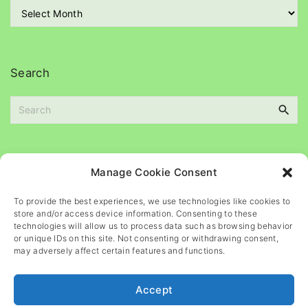
A
i
r
e
c
s
h
i
Search
v
e
s
S
e
a
Please
help
maintain
this
blog
Manage Cookie Consent
r
c
To provide the best experiences, we use technologies like cookies to
h
store and/or access device information. Consenting to these
f
technologies will allow us to process data such as browsing behavior
o
or unique IDs on this site. Not consenting or withdrawing consent,
may adversely affect certain features and functions.
r
:
Accept