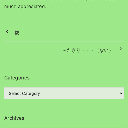
much appreciated.
抜
～たきり・・・（ない）
Categories
C
a
t
e
g
Archives
o
r