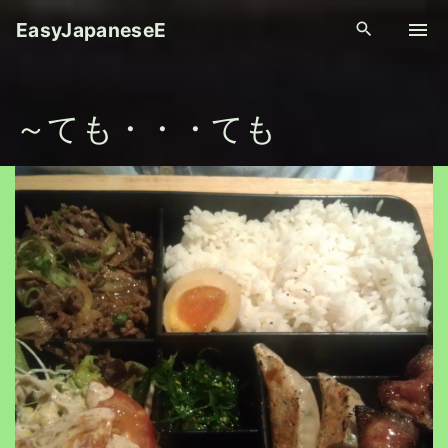
S
EasyJapaneseE
k
i
p
～ても・・・ても
t
o
c
o
n
t
e
n
t