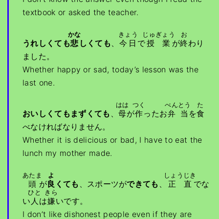
textbook or asked the teacher.
かな
きょう
じゅぎょう
お
うれしくても
悲
しくても
、
今日
で
授業
が
終
わり
ました。
Whether happy or sad, today’s lesson was the
last one.
はは
つく
べんとう
た
おいしくてもまずくても
、
母
が
作
ったお
弁当
を
食
べなければなりません。
Whether it is delicious or bad, I have to eat the
lunch my mother made.
あたま
よ
しょうじき
頭
が
良
くても
、スポーツが
できても
、
正直
でな
ひと
きら
い
人
は
嫌
いです。
I don’t like dishonest people even if they are