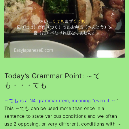
Today’s Grammar Point: ～て
も・・・ても
～ても is a N4 grammar item, meaning “even if ～.
”
This ～ても can be used more than once in a
sentence to state various conditions and we often
use 2 opposing, or very different, conditions with ～