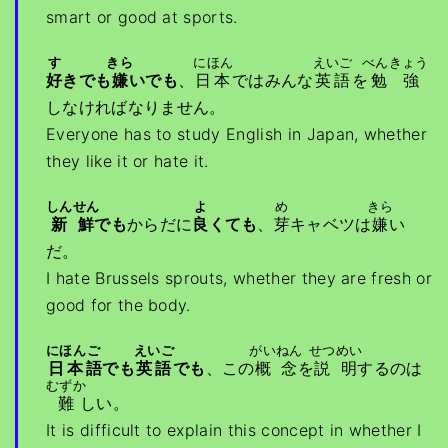
smart or good at sports.
す
きら
にほん
えいご
べんきょう
好
きでも
嫌
いでも
、
日本
ではみんな
英語
を
勉強
しなければなりません。
Everyone has to study English in Japan, whether
they like it or hate it.
しんせん
よ
め
きら
新鮮
でも
からだに
良
くても
、
芽
キャベツは
嫌
い
だ。
I hate Brussels sprouts, whether they are fresh or
good for the body.
にほん
ご
えいご
がいねん
せつめい
日本
語
でも
英語
でも
、この
概念
を
説明
するのは
むずか
難
しい。
It is difficult to explain this concept in whether I