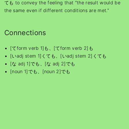
ても to convey the feeling that “the result would be
the same even if different conditions are met.”
Connections
[てform verb 1]も、[てform verb 2]も
[いadj stem 1]くても、[いadj stem 2]くても
[な adj 1]でも、[な adj 2]でも
[noun 1]でも、[noun 2]でも