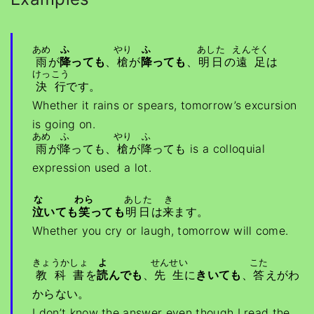
あめ
ふ
やり
ふ
あした
えんそく
雨
が
降
っても
、
槍
が
降
っても
、
明日
の
遠足
は
けっこう
決行
です。
Whether it rains or spears, tomorrow’s excursion
is going on.
あめ
ふ
やり
ふ
雨
が
降
っても、
槍
が
降
っても is a colloquial
expression used a lot.
な
わら
あした
き
泣
いても
笑
っても
明日
は
来
ます。
Whether you cry or laugh, tomorrow will come.
きょうかしょ
よ
せんせい
こた
教科書
を
読
んでも
、
先生
に
きいても
、
答
えがわ
からない。
I don’t know the answer even though I read the