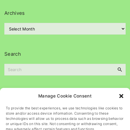
e
g
Archives
o
r
A
i
r
e
c
s
h
i
Search
v
e
s
S
e
a
Please
help
maintain
this
blog
Manage Cookie Consent
r
c
To provide the best experiences, we use technologies like cookies to
h
store and/or access device information. Consenting to these
f
technologies will allow us to process data such as browsing behavior
o
or unique IDs on this site. Not consenting or withdrawing consent,
may adversely affect certain features and functions.
r