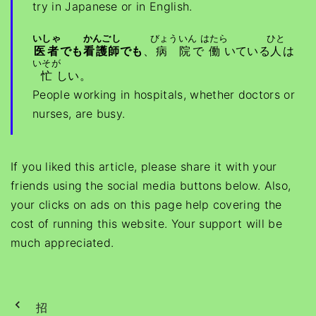
try in Japanese or in English.
いしゃ
かんごし
びょういん
はたら
ひと
でも
看護師
でも
、
病院
で
働
いている
人
は
医者
いそが
忙
しい。
People working in hospitals, whether doctors or
nurses, are busy.
If you liked this article, please share it with your
friends using the social media buttons below. Also,
your clicks on ads on this page help covering the
cost of running this website. Your support will be
much appreciated.
招