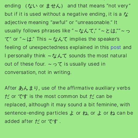
ending （ない or ません） and that means “not very”
but if it is used without a negative ending, it is a な
adjective meaning “awful” or “unreasonable.” It
usually follows phrases like “～なんて,” “～とは,””～っ
て” or “～は.” This ～なんて implies the speaker’s
feeling of unexpectedness explained in this
post
and
I personally think ～なんて sounds the most natural
out of these four. ～って is usually used in
conversation, not in writing.
After あんまり, use of the affirmative auxiliary verbs
だ or です is the most common but だ can be
replaced, although it may sound a bit feminine, with
sentence-ending particles よ or ね, or よ or ね can be
added after だ or です .