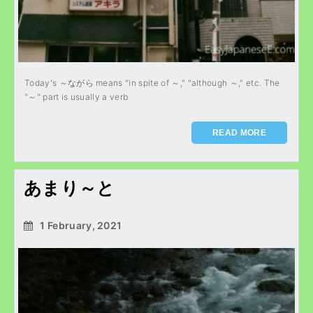
Today's ～ながら means "in spite of ～," "although ～," etc. The
"～" part is usually a verb
READ MORE
あまり～と
1 February, 2021