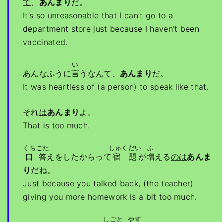
て
、
あんまり
だ。
It’s so unreasonable that I can’t go to a
department store just because I haven’t been
vaccinated.
い
あんなふうに
言
う
なんて
、
あんまり
だ。
It was heartless of (a person) to speak like that.
それ
は
あんまり
よ。
That is too much.
くちごた
しゅくだい
ふ
口答
えをしたからって
宿題
が
増
える
のは
あんま
り
だね。
Just because you talked back, (the teacher)
giving you more homework is a bit too much.
しごと
やす