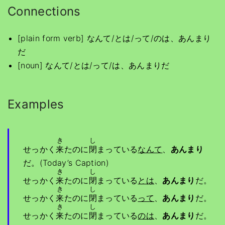
Connections
[plain form verb] なんて/とは/って/のは、あんまり
だ
[noun] なんて/とは/って/は、あんまりだ
Examples
き
し
せっかく
来
たのに
閉
まっている
なんて
、
あんまり
だ。(Today’s Caption)
き
し
せっかく
来
たのに
閉
まっている
とは
、
あんまり
だ。
き
し
せっかく
来
たのに
閉
まっている
って
、
あんまり
だ。
き
し
せっかく
来
たのに
閉
まっている
のは
、
あんまり
だ。