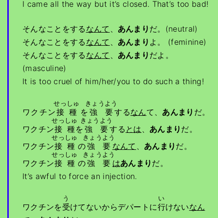
I came all the way but it’s closed. That’s too bad!
そんなことをする
なんて
、
あんまり
だ。(neutral)
そんなことをする
なんて
、
あんまり
よ。 (feminine)
そんなことをする
なんて
、
あんまり
だよ。
(masculine)
It is too cruel of him/her/you to do such a thing!
せっしゅ
きょうよう
ワクチン
接種
を
強要
する
なん
て、
あんまり
だ。
せっしゅ
きょうよう
ワクチン
接種
を
強要
する
とは
、
あんまり
だ。
せっしゅ
きょうよう
ワクチン
接種
の
強要
なんて
、
あんまり
だ。
せっしゅ
きょうよう
ワクチン
接種
の
強要
は
あんまり
だ。
It’s awful to force an injection.
う
い
ワクチンを
受
けてないからデパートに
行
けない
なん