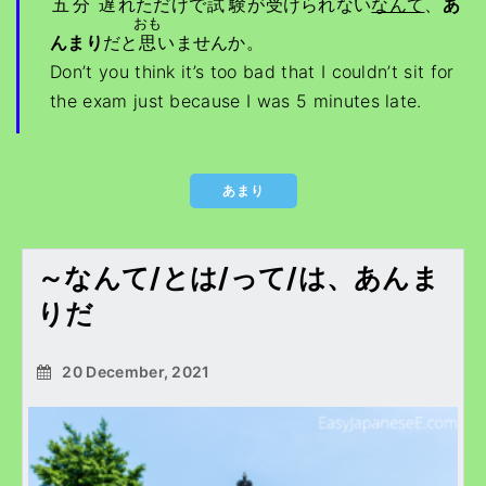
五分
遅
れただけで
試験
が
受
けられない
なんて
、
あ
おも
んまり
だと
思
いませんか。
Don’t you think it’s too bad that I couldn’t sit for
the exam just because I was 5 minutes late.
あまり
～なんて/とは/って/は、あんま
りだ
20 December, 2021