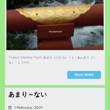
Today’s Grammar Point: あまり（に/にも）～と / あんまり（に
も）～と Conn
READ MORE
あまり～ない
1 February, 2021