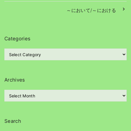
～において/～における
Categories
C
a
t
e
g
Archives
o
r
A
i
r
e
c
s
h
i
Search
v
e