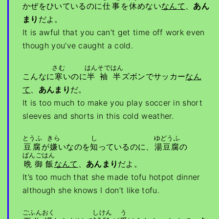
かぜをひいているのに
仕事
を
休
めない
なんて
、
あん
まり
だよ。
It is awful that you can’t get time off work even
though you’ve caught a cold.
さむ
はんそではん
こんなに
寒
いのに
半袖半
ズボンでサッカー
なん
て
、
あんまり
だ。
It is too much to make you play soccer in short
sleeves and shorts in this cold weather.
とうふ
きら
し
ゆどうふ
豆腐
が
嫌
いなのを
知
っているのに、
湯豆腐
の
ばんごはん
晩御飯
なんて
、
あんまり
だよ。
It’s too much that she made tofu hotpot dinner
although she knows I don’t like tofu.
ごふん
おく
しけん
う