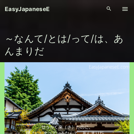
S
EasyJapaneseE
k
i
p
～なんて/とは/って/は、あ
t
o
んまりだ
c
o
n
t
e
n
t