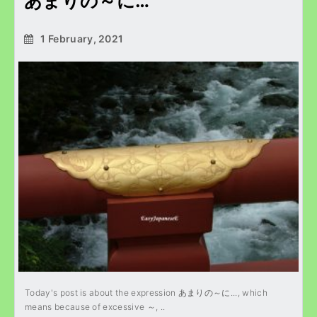
あまりの～に…
1 February, 2021
Today's post is about the expression あまりの～に..., which
means because of excessive ～, ..