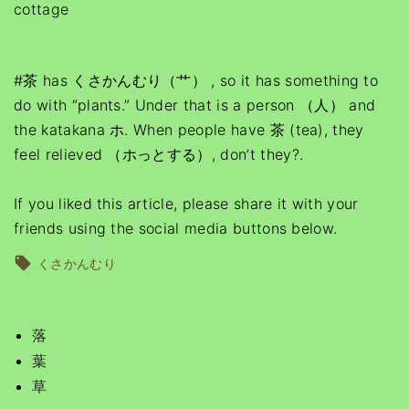
cottage
#茶 has くさかんむり（艹） , so it has something to
do with “plants.” Under that is a person （人） and
the katakana ホ. When people have 茶 (tea), they
feel relieved （ホっとする）, don’t they?.
If you liked this article, please share it with your
friends using the social media buttons below.
くさかんむり
落
葉
草