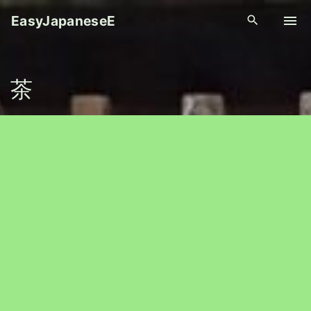
S
EasyJapaneseE
k
i
p
茶
t
o
c
o
n
t
e
n
t