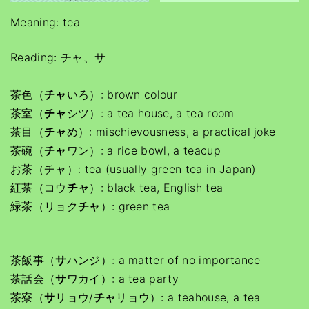
Meaning: tea
Reading: チャ、サ
茶色（
チャ
いろ）: brown colour
茶室（
チャ
シツ）: a tea house, a tea room
茶目（
チャ
め）: mischievousness, a practical joke
茶碗（
チャ
ワン）: a rice bowl, a teacup
お茶（チャ）: tea (usually green tea in Japan)
紅茶（コウ
チャ
）: black tea, English tea
緑茶（リョク
チャ
）: green tea
茶飯事（
サ
ハンジ）: a matter of no importance
茶話会（
サ
ワカイ）: a tea party
茶寮（
サ
リョウ/
チャ
リョウ）: a teahouse, a tea