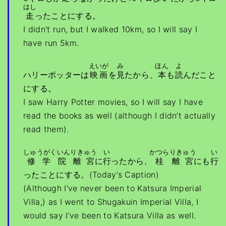
はし
走
ったことにする。
I didn’t run, but I walked 10km, so I will say I
have run 5km.
えいが
み
ほん
よ
ハリーポッターは
映画
を
見
たから、
本
も
読
んだこと
にする。
I saw Harry Potter movies, so I will say I have
read the books as well (although I didn’t actually
read them).
しゅうがくいん
りきゅう
い
かつら
りきゅう
い
修学院
離宮
に
行
ったから、
桂
離宮
にも
行
ったことにする。(Today’s Caption)
(Although I’ve never been to Katsura Imperial
Villa,) as I went to Shugakuin Imperial Villa, I
would say I’ve been to Katsura Villa as well.