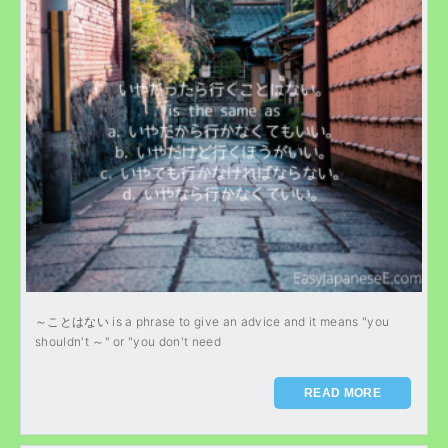
～ことはない is a phrase to give an advice and it means "you
shouldn't ～" or "you don't need
READ MORE