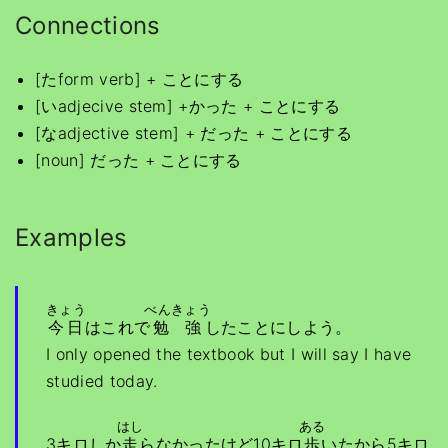
Connections
[たform verb] + ことにする
[いadjecive stem] +かった + ことにする
[なadjective stem] + だった + ことにする
[noun] だった + ことにする
Examples
きょう
べんきょう
今日
はこれで
勉強
したことにしよう。
I only opened the textbook but I will say I have
studied today.
はし
ある
3キロしか
走
らなかったけど10キロ
歩
いたから5キロ