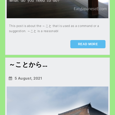
This post is about the ～こと that is used as a command or a
suggestion. ～こと is a reasonabl
READ MORE
～ことから…
5 August, 2021