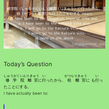
Today’s Question
しゅうがくいん
りきゅう
い
かつら
りきゅう
い
修学院
離宮
に
行
ったから、
桂
離宮
に も
行
っ
たことにする。
I have actually been to: