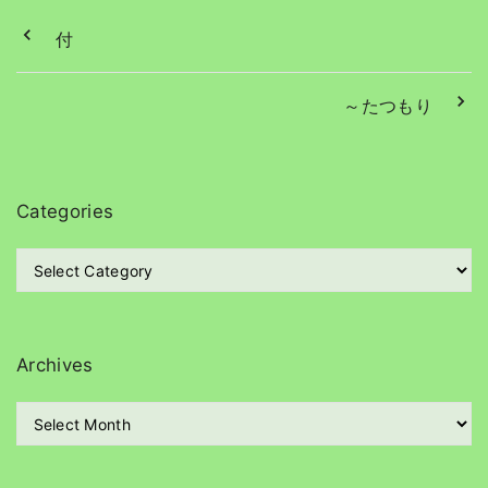
付
～たつもり
Categories
C
a
t
e
g
Archives
o
r
A
i
r
e
c
s
h