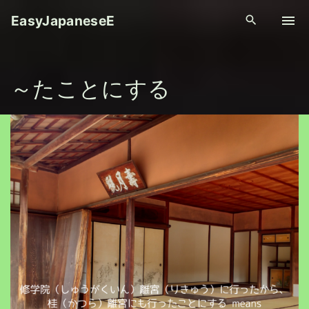
S
EasyJapaneseE
k
i
p
～たことにする
t
o
c
o
n
t
e
n
t