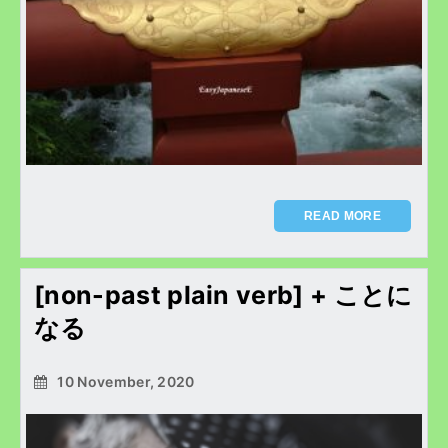
READ MORE
[non-past plain verb] + ことに
なる
10 November, 2020