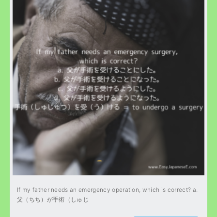
If my father needs an emergency operation, which is correct? a.
父（ちち）が手術（しゅじ