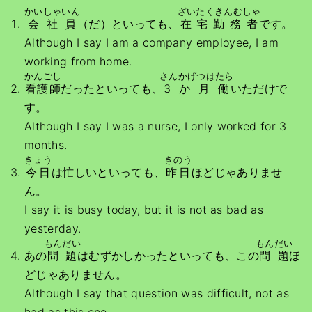
かいしゃいん
ざいたくきんむしゃ
会社員
（だ）といっても、
在宅勤務者
です。
Although I say I am a company employee, I am
working from home.
かんごし
さんかげつはたら
看護師
だったといっても、
3か月働
いただけで
す。
Although I say I was a nurse, I only worked for 3
months.
きょう
きのう
今日
は忙しいといっても、
昨日
ほどじゃありませ
ん。
I say it is busy today, but it is not as bad as
yesterday.
もんだい
もんだい
あの
問題
はむずかしかったといっても、この
問題
ほ
どじゃありません。
Although I say that question was difficult, not as