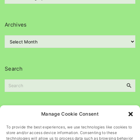
a
t
e
g
Archives
o
r
A
i
r
e
c
s
h
i
Search
v
e
s
S
e
a
Please
help
maintain
this
blog
Manage Cookie Consent
r
c
To provide the best experiences, we use technologies like cookies to
h
store and/or access device information. Consenting to these
f
technologies will allow us to process data such as browsing behavior