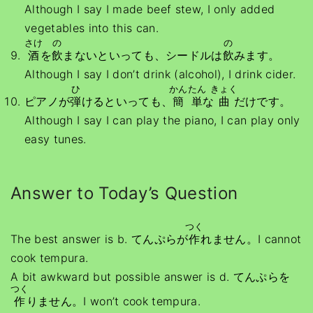
Although I say I made beef stew, I only added
vegetables into this can.
さけ
の
の
酒
を
飲
まないといっても、シードルは
飲
みます。
Although I say I don’t drink (alcohol), I drink cider.
ひ
かんたん
きょく
ピアノが
弾
けるといっても、
簡単
な
曲
だけです。
Although I say I can play the piano, I can play only
easy tunes.
Answer to Today’s Question
つく
The best answer is b. てんぷらが
作
れません。I cannot
cook tempura.
A bit awkward but possible answer is d. てんぷらを
つく
作
りません。I won’t cook tempura.