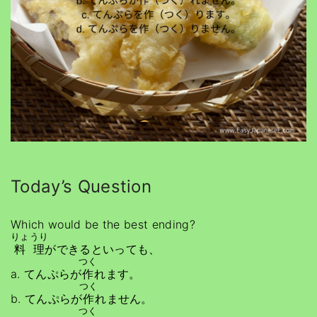
Today’s Question
Which would be the best ending?
りょうり
料理
ができるといっても、
つく
a. てんぷらが
作
れます。
つく
b. てんぷらが
作
れません。
つく