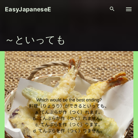
S
EasyJapaneseE
k
i
p
～といっても
t
o
c
o
n
t
e
n
t