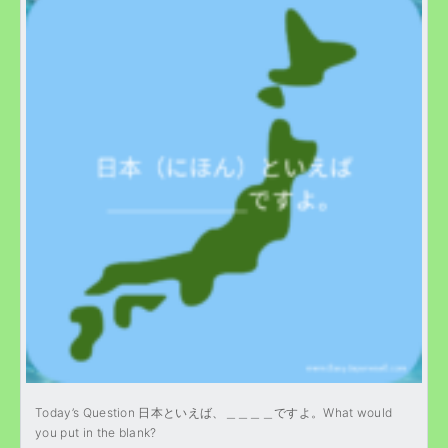
Today’s Question 日本といえば、＿＿＿＿ですよ。What would
you put in the blank?