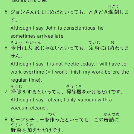
had as this one.
ちこく
ジョンさんはまじめだといっても、ときどき
遅刻
しま
す。
Although I say John is conscientious, he
sometimes arrives late.
きょう
たいへん
ていじ
お
今日
は
大変
じゃないといっても、
定時
には
終
わりま
せん。
Although I say it is not hectic today, I will have to
work overtime (= I won’t finish my work before the
regular time).
そうじ
そうじき
掃除
をするといっても、
掃除機
をかけるだけです。
Although I say I clean, I only vacuum with a
vacuum cleaner.
つく
かんづめ
ビーフシチューを
作
ったといっても、この
缶詰に
やさい
くわ
野菜
を
加
えただけです。