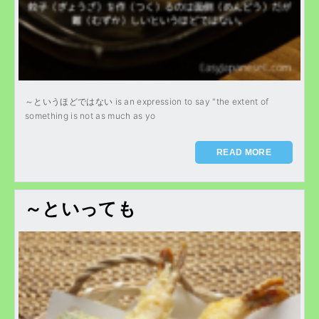
～というほどではない is an expression to say "the extent of
something is not as much as yo
READ MORE
～といっても