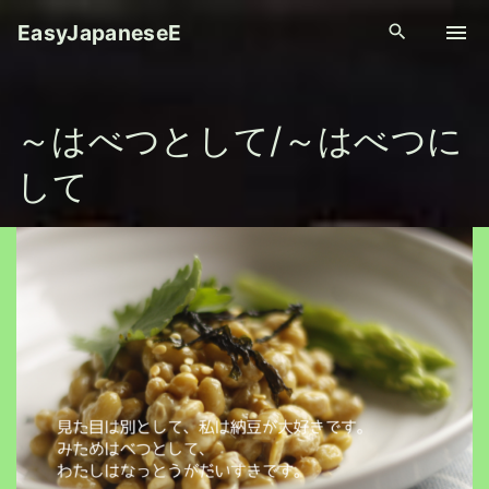
S
EasyJapaneseE
k
i
p
～はべつとして/～はべつに
t
o
して
c
o
n
t
e
n
t