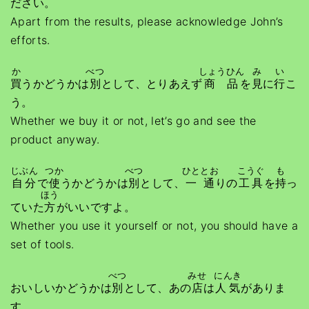
ださい。
Apart from the results, please acknowledge John’s
efforts.
か
べつ
しょうひん
み
い
買
うかどうかは
別
として、とりあえず
商品
を
見
に
行
こ
う。
Whether we buy it or not, let’s go and see the
product anyway.
じぶん
つか
べつ
ひととお
こうぐ
も
自分
で
使
うかどうかは
別
として、
一通
りの
工具
を
持
っ
ほう
ていた
方
がいいですよ。
Whether you use it yourself or not, you should have a
set of tools.
べつ
みせ
にんき
おいしいかどうかは
別
として、あの
店
は
人気
がありま
す。