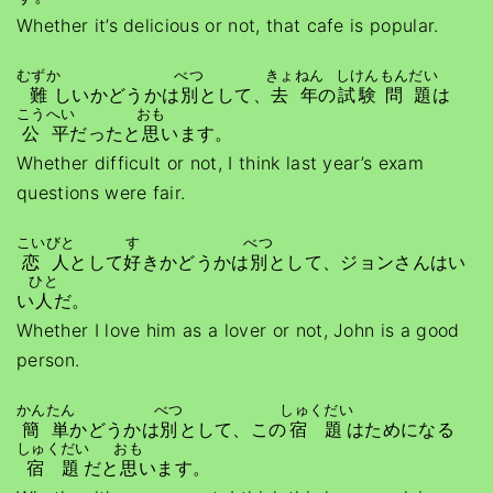
Whether it’s delicious or not, that cafe is popular.
むずか
べつ
きょねん
しけん
もんだい
難
しいかどうかは
別
として、
去年
の
試験
問題
は
こうへい
おも
公平
だったと
思
います。
Whether difficult or not, I think last year’s exam
questions were fair.
こいびと
す
べつ
恋人
として
好
きかどうかは
別
として、ジョンさんはい
ひと
い
人
だ。
Whether I love him as a lover or not, John is a good
person.
かんたん
べつ
しゅくだい
簡単
かどうかは
別
として、この
宿題
はためになる
しゅくだい
おも
宿題
だと
思
います。