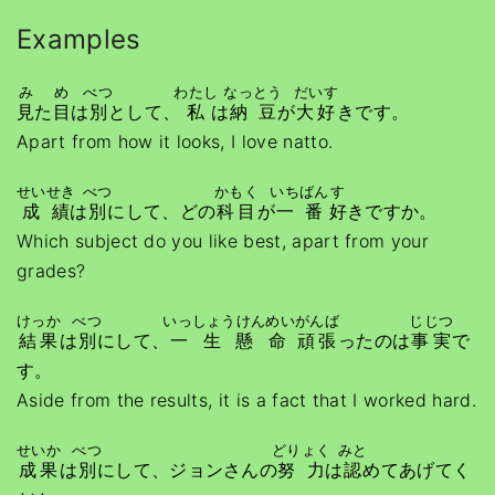
Examples
み
め
べつ
わたし
なっとう
だいす
見
た
目
は
別
として、
私
は
納豆
が
大好
きです。
Apart from how it looks, I love natto.
せいせき
べつ
かもく
いちばん
す
成績
は
別
にして、どの
科目
が
一番
好
きですか。
Which subject do you like best, apart from your
grades?
けっか
べつ
いっしょうけんめい
がんば
じじつ
結果
は
別
にして、
一生懸命
頑張
ったのは
事実
で
す。
Aside from the results, it is a fact that I worked hard.
せいか
べつ
どりょく
みと
成果
は
別
にして、ジョンさんの
努力
は
認
めてあげてく